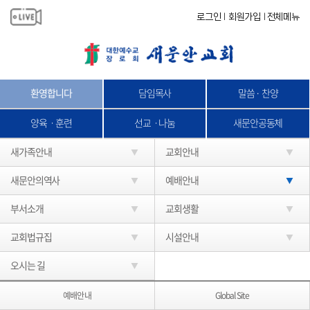
로그인
회원가입
전체메뉴
|
|
환영합니다
담임목사
말씀 · 찬양
양육ㆍ훈련
선교ㆍ나눔
새문안공동체
새가족안내
교회안내
새문안의역사
예배안내
부서소개
교회생활
교회법규집
시설안내
오시는 길
예배안내
Global Site