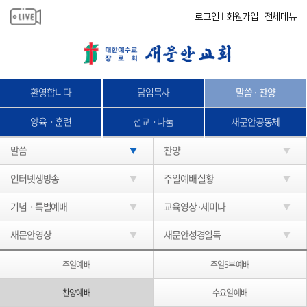
로그인
회원가입
전체메뉴
|
|
환영합니다
담임목사
말씀 · 찬양
양육ㆍ훈련
선교ㆍ나눔
새문안공동체
말씀
찬양
인터넷생방송
주일예배 실황
기념ㆍ특별예배
교육영상·세미나
새문안영상
새문안성경일독
주일예배
주일5부예배
찬양예배
수요일예배