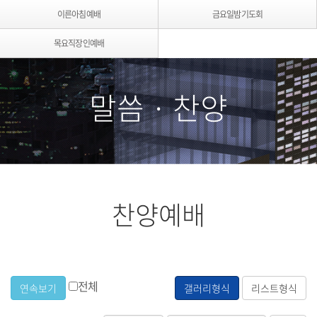
이른아침예배
금요일밤기도회
목요직장인예배
말씀 · 찬양
찬양예배
전체