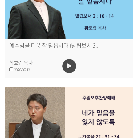
예수님을 더욱 잘 믿읍시다 (빌립보서 3...
황효립 목사
2026-07-12