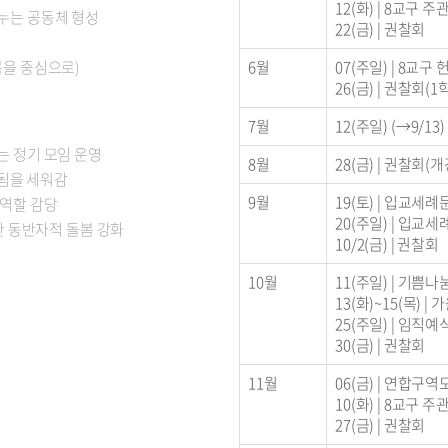
12(화) | 8교구
나누는 공동체 형성
22(금) | 권찰회
목을 중심으로)
6월
07(주일) | 8교구
26(금) | 권찰회(
7월
12(주일) (→9/1
는 정기 모임 운영
8월
28(금) | 권찰회(개
 됨을 세워감
9월
19(토) | 입교세
 역할 감당
20(주일) | 입교
위한 동반자적 돌봄 강화
10/2(금) | 권찰회
10월
11(주일) | 기쁨
13(화)~15(목) 
25(주일) | 임직예
30(금) | 권찰회
11월
06(금) | 연합구
10(화) | 8교구
27(금) | 권찰회