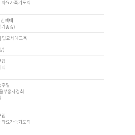
 주관 화요가족기도회
 헌신예배
1학기종강)
3) | 입교세례교육
강)
례문답
세례식
나눔주일
| 가을부흥사경회
식
역모임
 주관 화요가족기도회