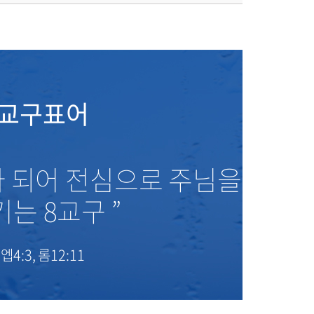
교구표어
나 되어 전심으로 주님을
는 8교구 ”
엡4:3, 롬12:11