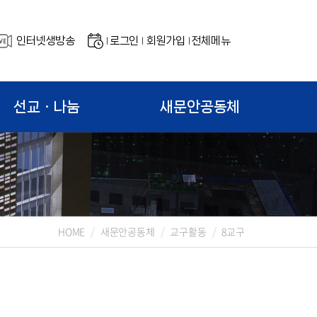
인터넷생방송
로그인
회원가입
전체메뉴
|
|
|
선교ㆍ나눔
새문안공동체
HOME
새문안공동체
교구활동
8교구