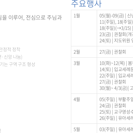
주요행사
1월
05(월)-09(금)
 됨을 이루어, 전심으로 주님과
11(주일), 18(주
18(주일)(→3/15
23(금) | 권찰회
24(토) | 지도위
 안정적 정착
2월
27(금) | 권찰회
편·신앙 나눔)
3월
10(화)~12(목) 
섬기는 구역 구조 형성
14(토) | 입교세
22(주일) | 입교
27(금) | 권찰회
30(월)~ 4/3(
4월
05(주일) | 부활주
24(금) | 권찰회
25(토) | 교구영
26(주일) | 유아세
5월
03(주일) | 유아세
착