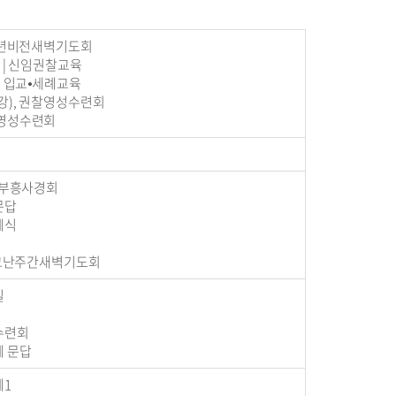
 | 신년비전새벽기도회
일) | 신임권찰교육
) | 입교⦁세례교육
(개강), 권찰영성수련회
원 영성수련회
| 봄부흥사경회
례문답
세례식
금)| 고난주간새벽기도회
일
성수련회
례 문답
례1