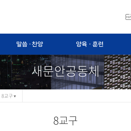
말씀 · 찬양
양육ㆍ훈련
새문안공동체
8교구
8교구