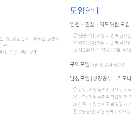
모임안내
임원ㆍ권찰ㆍ지도위원 모임
① 임원모임 : 매월 네 번째 금요일
~7) / 강동(1~4)ㆍ하남(1~2) 분당
② 권찰모임 : 매월 네 번째 금요일
1~5)
③ 지도위원 : 연2회(2/27토, 9/4
목자 5명 / 부목자 2명)
구역모임
매월 첫 번째 금요일
남성모임 [성경공부ㆍ기도
① 강남 : 매월 첫째주 화요일 저녁
② 송파 : 매월 둘째주 화요일 저녁
③ 강동 : 매월 셋째주 화요일 저녁
④ 분당용인 : 매월 넷째주 화요일