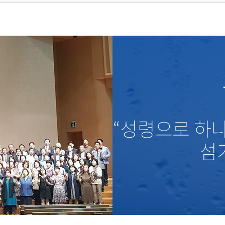
“성령으로 하
섬기