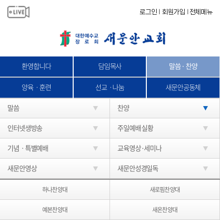
로그인
회원가입
전체메뉴
|
|
환영합니다
담임목사
말씀 · 찬양
양육ㆍ훈련
선교ㆍ나눔
새문안공동체
말씀
찬양
인터넷생방송
주일예배 실황
기념ㆍ특별예배
교육영상·세미나
새문안영상
새문안성경일독
하나찬양대
새로핌찬양대
예본찬양대
새온찬양대