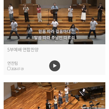
5부예배 연합찬양
연찬팀
2026-07-19