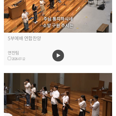
5부예배 연합찬양
연찬팀
2026-07-12