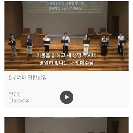
5부예배 연합찬양
연찬팀
2026-07-26