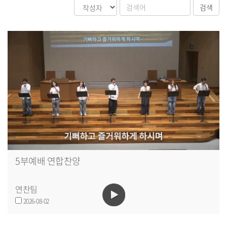
5부예배 연합찬양
연찬팀
2026-08-02