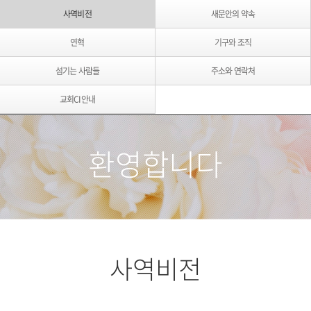
사역비전
새문안의 약속
연혁
기구와 조직
섬기는 사람들
주소와 연락처
교회CI안내
교회CI안내
140주년 헌당 엠블럼
환영합니다
사역비전