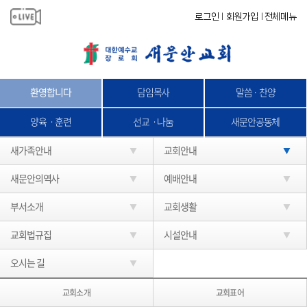
로그인
회원가입
전체메뉴
|
|
환영합니다
담임목사
말씀 · 찬양
양육ㆍ훈련
선교ㆍ나눔
새문안공동체
새가족안내
교회안내
새문안의역사
예배안내
부서소개
교회생활
교회법규집
시설안내
오시는 길
교회소개
교회표어