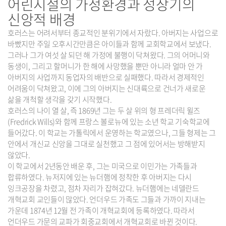
어린시절의 가정환경과 성장기의
신앙적 배경
호러스는 어려서부터 종교적인 분위기에서 자랐다. 아버지는 사업으로
바빴지만 주일 오후시간만큼은 아이들과 함께 교회학교에서 보냈다.
그러나 그가 여섯 살 되던 해 가정에 불행이 닥쳐왔다. 그의 어머니와
동생이, 그리고 할머니가 한 해에 사망했을 뿐만 아니라 얼마 안 가
아버지의 사업까지 동업자의 배반으로 실패했다. 따라서 경제적인
어려움이 닥쳐왔고, 이에 그의 아버지는 신대륙으로 건너가 새로운
삶을 개척할 생각을 갖기 시작했다.
호러스의 나이 열 살, 즉 1869년 그는 두 살 위의 형 프레더릭 윌즈
(Fredrick Wills)와 함께 프랑스 볼로뉴에 있는 소년 학교 기숙학교에
들어갔다. 이 학교는 가톨릭에서 운영하는 학교였으나, 그들 형제는 그
안에서 개신교 신앙을 그대로 실천했고 그 점에 있어서는 방해받지
않았다.
이 학교에서 2년동안 배운 후, 그는 미국으로 이민가는 가족들과
합류하였다. 뉴저지에 있는 뉴더햄에 정착한 후 아버지는 다시
잉크공장을 차렸고, 점차 자리가 잡혀갔다. 뉴더햄에는 네델란드
개혁교회 교인들이 많았다. 언더우드 가족도 그들과 가까이 지내는
가운데 1874년 12월 전 가족이 개혁교회에 등록하였다. 따라서
언더우드 가문의 교파가 회중교회에서 개혁교회로 바뀐 것이다.