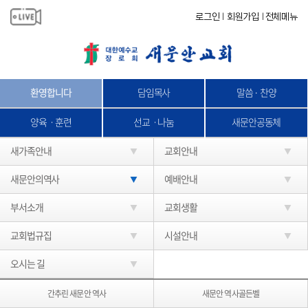
로그인
회원가입
전체메뉴
|
|
환영합니다
담임목사
말씀 · 찬양
양육ㆍ훈련
선교ㆍ나눔
새문안공동체
새가족안내
교회안내
새문안의역사
예배안내
부서소개
교회생활
교회법규집
시설안내
오시는 길
간추린 새문안 역사
새문안 역사골든벨