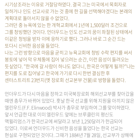
시기상조라는 이유로 거절당하였다. 결국 그는 미국에서 목회자로
일하거나 인도 선교사로 가는 것 중에 한 길을 선택해야겠다는 본래의
계획대로 돌아서지 않을 수 없었다.
그러던 중 뉴욕에 있는 한 개혁교회에서 1년에 1,500달러 조건으로
그를 청빙했던 것이다. 언더우드는 인도 선교의 꿈이 좌절된 상태에서
이같은 청빙을 받자 이에 응하기로 했다. 그러나 바로 그 순간 드는
또다시 신비한 음성을 들었다.
나는 그런 방향으로 마음을 굳히고 뉴욕교회에 청빙 수락 편지를 써서
봉토에 넣어 막 우체통에 집어 넣으려는 순간, 이런 음성이 들려오는
듯싶었다. "한국에 갈 사람이 하나도 없다니, 한국은 어떻게 될까?"나는
편지를 도로 집어넣고 한국에 가기로 다시 한번 결심한 후
센터스트리트 23번지(옛 장로회 선교본부 건물)로 방향을 돌렸다.
언더우드가 다시 마음을 정하고 미국북장로회 해외선교부를 찾아갔을
때엔 총무가 바뀌어 있었다. 훗날 한국 선교를 위해 지원을 아끼지 않은
엘린우드(F.F. Elinwood) 박사가 총무로 부임하여 그를 맞이하였다.
앞서 언급한 대로 이미 엘린우드 앞에는 브루클린의 평신도
맥윌리엄스가 한국선교에 써달라고 보낸 1,250달러가 헌금되어
있었다. 이로써 언더우드가 신비한 음성을 들었다는 한국 선교는
현실로 구현되었던 것이다. 그때가 1884년 7월 28일, 선교부가 상해에