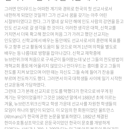
그러면 언더우드는 어떠한 계기와 경위로 한국의 첫 선교사로서
내한하게 되었던 것일까? 그가 선교사 꿈을 갖기는 아주 어린
시절부터였다고 한다. 그가 열네 살 되던 해에 인도 사람의 강연을 듣고
인도 선교사로 갈 생각을 한 것이다. 이러한 생각은 대학, 신학교를
거치면서 더욱 확고해 졌으며 처음 그가 가려고 했던 선교지는
인도였다. 신학교에서 배우는 동안에도 선교사로서의 훈련에 목표를
두고 향후 선교 활동에 도움이 될 것으로 여겨 1년여 의학을 별도로
배우는 등 나름대로 방향을 잡아나갔다. 신학교 재학중에
뉴브런위크에 처음으로 구세군이 들어왔는데 낯선 그들의 전도방법이
개혁교회 풍토에 어울리지 않았으나 언더우드는 흥미를 갖고 그들의
전도를 지켜 보았으며 어떤 때는 자신도 그들 속에 들어가 찬송을
부르며 전도하기도 했다. 그러면서 미국 대학생들 사이에 일기 시작한
선교운동에 가담하였다.
그런데 그가 본래 선교지로 인도를 택했다가 한국으로 바꾸게 된
계기는 무엇이었을까? 그것은 1882년 말에서 1883년 초에 이르는
겨울, 뉴브런즈위크신학교 학생 가운데 선교사를 자원한 학생들의
모임이 하나의 발단이 되었다. 이 모임의 한 회원이었던 울트만스
(Altmans)가 한국에 관한 논문을 발표하였다. 1882년 체결된
한미수호통상조약으로 은둔국이었던 한국이 문호를 개방하게