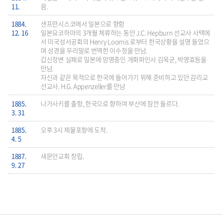
11.
음.
1884.
샌프란시스코에서 일본으로 향함
12. 16
일본요코하마의 3개월 체류하는 동안 J.C. Hepburn 선교사 사택에
서 미국성서공회의 Henry Loomis 로부터 한국상황을 설명 들었으
며 성경을 우리말로 번역한 이수정을 만남.
갑신정변 실패로 일본에 망명중인 개화파인사 김옥균, 박영효등을
만남.
자신과 같은 목적으로 한국에 들어가기 위해 준비하고 있던 감리교
선교사. H.G. Appenzeller를 만남
1885.
나가사키를 출항, 한국으로 향하여 부산에 잠깐 들르다.
3. 31
1885.
오후 3시 제물포항에 도착.
4. 5
1887.
새문안교회 창립.
9. 27