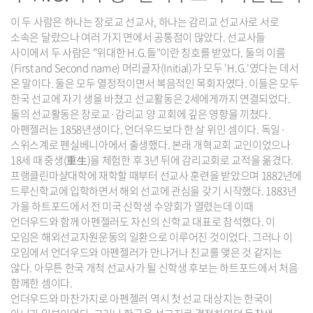
이 두 사람은 하나는 장로교 선교사, 하나는 감리교 선교사로 서로
소속은 달랐으나 여러 가지 면에서 공통점이 많았다. 선교사들
사이에서 두 사람은 "위대한 H.G.들"이란 칭호를 받았다. 둘의 이름
(First and Second name) 머리글자(Initial)가 모두 'H.G.'였다는 데서
온 말이다. 둘은 모두 열정적이면서 복음적인 목회자였다. 이들은 모두
한국 선교에 자기 생을 바쳤고 선교활동은 2세에게까지 연결되었다.
둘의 선교활동은 장로교·감리교 양 교회에 깊은 영향을 끼쳤다.
아펜젤러는 1858년생이다. 언더우드보다 한 살 위인 셈이다. 독일·
스위스계로 펜실베니아에서 출생했다. 본래 개혁교회 교인이었으나
18세 때 중생(重生)을 체험한 후 3년 뒤에 감리교회로 교적을 옮겼다.
프랭클린마샬대학에 재학할 때부터 선교사 훈련을 받았으며 1882년에
드루신학교에 입학하면서 해외 선교에 관심을 갖기 시작했다. 1883년
가을 하트포드에서 전 미국 신학생 수양회가 열렸는데 이때
언더우드와 함께 아펜젤러도 자신의 신학교 대표로 참석했다. 이
모임은 해외선교자원운동의 일환으로 이루어진 것이었다. 그러나 이
모임에서 언더우드와 아펜젤러가 만나거나 친교를 맺은 것 같지는
않다. 아무튼 한국 개척 선교사가 될 신학생 후보는 하트포드에서 처음
함께한 셈이다.
언더우드와 마찬가지로 아펜젤러 역시 첫 선교 대상지는 한국이