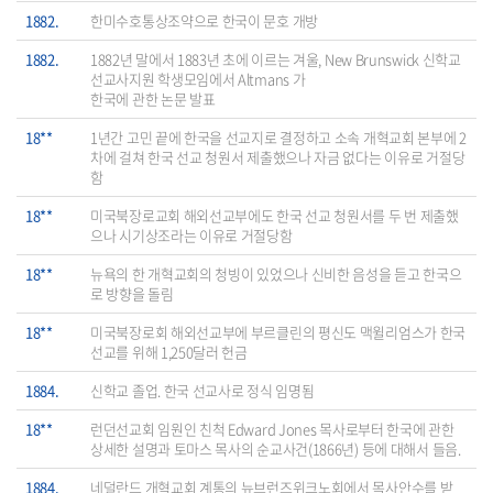
1882.
한미수호통상조약으로 한국이 문호 개방
1882.
1882년 말에서 1883년 초에 이르는 겨울, New Brunswick 신학교
선교사지원 학생모임에서 Altmans 가
한국에 관한 논문 발표
18**
1년간 고민 끝에 한국을 선교지로 결정하고 소속 개혁교회 본부에 2
차에 걸쳐 한국 선교 청원서 제출했으나 자금 없다는 이유로 거절당
함
18**
미국북장로교회 해외선교부에도 한국 선교 청원서를 두 번 제출했
으나 시기상조라는 이유로 거절당함
18**
뉴욕의 한 개혁교회의 청빙이 있었으나 신비한 음성을 듣고 한국으
로 방향을 돌림
18**
미국북장로회 해외선교부에 부르클린의 평신도 맥윌리엄스가 한국
선교를 위해 1,250달러 헌금
1884.
신학교 졸업. 한국 선교사로 정식 임명됨
18**
런던선교회 임원인 친척 Edward Jones 목사로부터 한국에 관한
상세한 설명과 토마스 목사의 순교사건(1866년) 등에 대해서 들음.
1884.
네덜란드 개혁교회 계통의 뉴브런즈위크노회에서 목사안수를 받