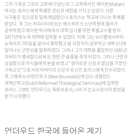
그의 가족은 그로브 교회에 다녔는데 그 교회목사인 메이븐(Maben)
박사는 호러스에게 특별한 관심과 애정을 가지고 있었다. 다른
식구들은 잉크공장 일에 매달렸으나 호러스는 학교에 다니는 특혜를
받았다. 즉 그는 저지시티에 있는 해스부르크 소년학원에 들어가
공부하였고 메이븐 박사에게서 대학 입시를 위한 특별교수를 받아
1877년에 뉴욕 대학에 입학할 수 있었다. 이때 그는 뉴더햄에서부터
뉴욕까지 7마일을 걸어서 통학했고 밤 자정까지 공부하고 새벽 5시에
일어나는 근면성을 발휘하였다. 그러나 그가 대학을 졸업하던 1881년
아버지가 별세함으로써 또 한번 큰 슬픔을 겪게 되었다. 그러나 근면과
성실함으로 자식들에게 본을 보였고 "경이로운 신앙과 열심을 가졌던
기독교인"으로서의 아버지의 신앙과 유산은 호러스에게 전수되었다.
즉 그해에 뉴브런즈위크 (New Brunswick)에 있는 네델란드
개혁신학교(Dutch Reformed Theological Seminary)에 입학한
호러스 그랜트 언더우드는 목회자로서, 나아가 선교사로서의 훈련을
받기 시작했다.
언더우드 한국에 들어온 계기