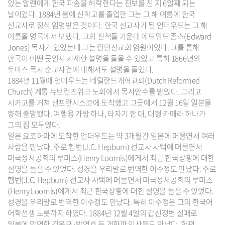
있는 알렌에게 한국 파송을 허락한다는 전보를 친 지 6일째 되는
날이었다. 1884년 봄에 신학교를 졸업한 그는 그 해 여름에 한국
선교사로 정식 임명받은 것이다. 한국 선교사가 된 언더우드는 그 해
여름을 영국에서 보냈다. 그의 친척들 가운데 에드워드 존스(Edward
Jones) 목사가 있었는데 그는 런던선교회 임원이었다. 그를 통해
한국이 어떤 곳인지 자세한 설명을 들을 수 있었고 특히 1866년의
토마스 목사 순교사건에 대해서도 설명을 들었다.
1884년 11월에 언더우드는 네덜란드개혁교회(Dutch Reformed
Church) 계통 뉴브런즈위크 노회에서 목사안수를 받았다. 그리고
시카고를 거쳐 샌프란시스코에 도착했고 그곳에서 12월 16일 일본을
향해 출발했다. 여행용 가방 하나, 타자기 한 대, 대형 카메라 하나가
그의 짐 모두였다.
일본 요코하마에 도착한 언더우드는 약 3개월간 일본에 머물면서 여러
사람을 만났다. 주로 헵번(J.C. Hepburn) 선교사 사택에 머물면서
미국성서공회의 루미스(Henry Loomis)에게서 최근 한국상황에 대한
설명을 들을 수 있었다. 성경을 우리말로 번역한 이수정도 만났다. 주로
헵번(J.C. Hepburn) 선교사 사택에 머물면서 미국성서공회의 루미스
(Henry Loomis)에게서 최근 한국상황에 대한 설명을 들을 수 있었다.
성경을 우리말로 번역한 이수정도 만났다. 특히 이수정은 그의 한국어
어학선생 노릇까지 하였다. 1884년 12월 4일의 갑신정변 실패로
일본에 망명한 김옥균·박영효 등 개화파 인사들도 만났다. 한편