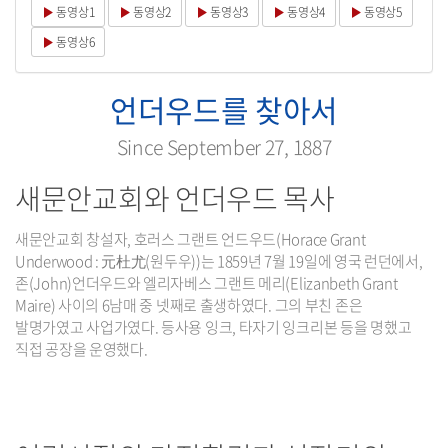
동영상1
동영상2
동영상3
동영상4
동영상5
동영상6
언더우드를 찾아서
Since September 27, 1887
새문안교회와 언더우드 목사
새문안교회 창설자, 호러스 그랜트 언드우드(Horace Grant
Underwood : 元杜尤(원두우))는 1859년 7월 19일에 영국 런던에서,
존(John)언더우드와 엘리자베스 그랜트 메리(Elizanbeth Grant
Maire) 사이의 6남매 중 넷째로 출생하였다. 그의 부친 존은
발명가였고 사업가였다. 등사용 잉크, 타자기 잉크리본 등을 명했고
직접 공장을 운영했다.