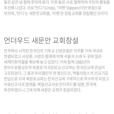
둘은 같은 날 함께 한국에 왔다. 이후 둘은 서로 협력하며 각자의 활동을
추진해 나갔다. 서로"언디"(Undy), "아펜"(Appen)이란 애칭으로
부르며, '언디'는 새문안교회를, '아펜'은 정동교회를 창립했던 것이다.
언더우드 새문안 교회창설
만주에서 시작된 한국인의 기독교 신앙운동은 의주를 거쳐 국내로
연결되었고 서상륜, 서경조 형제에 의해 서울과 소래 두 곳에 많은
세례지원자들을 확보해 놓고 있었다. 이와 함께 1882년의
한미수호통상조약 체결로 미국장로교 선교부는 한국선교에 관심이
고조되었다. 그 결과 부르클린의 한 평신도인, 맥윌리엄스의 선교기금
헌납으로 미국 북장로교회는 한국선교에 구체적으로 착수하게 되었고
의료선교사로 알렌을, 복음선교사로 언더우드를 임명, 한국에
파견하였으니 그에 의해 새문안 교회가 창설되었다.