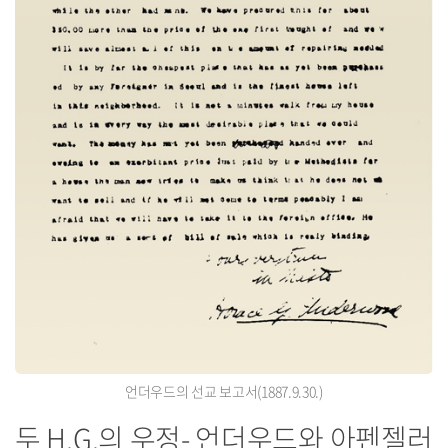
언더우드의 선교 보고서(1887.9.30.)
두 H.G.의 우정- 언더우드와 아펜젤러