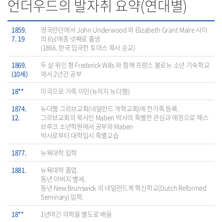
언더우드의 발자취 요약(연대별)
1859.
영국런던에서 John Underwood 와 Elizabeth Grant Maire 사이
7. 19
의 6남매중 넷째로 출생
(1866. 한국 입국한 토마스 목사 순교)
1869.
두 살 위인 형 Frederick Wills 와 함께 프랑스 볼로뉴 소년 기숙학교
(10세)
에서 2년간 공부
18**
미국으로 가족 이민(뉴저지 뉴더햄)
1874.
뉴더햄 그르브교회(네덜란드 개혁교회)에 전가족 등록.
12.
그르브교회의 목사인 Maben 박사의 특별한 관심과 애정으로 해스
브루크 소년학원에서 공부와 Maben
박사로부터 대학입시 특별교습
1877.
뉴욕대학 입학
1881.
뉴욕대학 졸업.
동년 아버지 별세.
동년 New Brunswick 의 네덜란드계 혁신학교(Dutch Reformed
Seminary) 입학.
18**
1년여간 의학을 별도로 배움