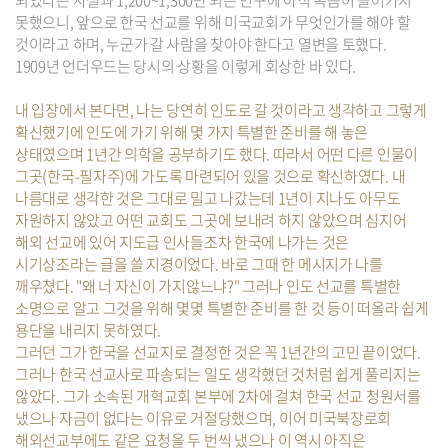
되었다는 사실과 1,200~1,300만 되는 인구에 아직 복음이 들어가지
못했으니, 앞으로 한국 선교를 위해 미국교회가 무엇인가를 해야 할
것이라고 하며, 누군가 갈 사람을 찾아야 한다고 열변을 토했다.
1909년 언더우드는 당시의 상황을 이렇게 회상한 바 있다.
내 입장에서 본다면, 나는 당연히 인도로 갈 것이라고 생각하고 그렇게
확신했기에 인도에 가기 위해 몇 가지 특별한 준비를 해 놓은
상태였으며 1년간 의학을 공부하기도 했다. 따라서 어떤 다른 인물이
그곳(한국-필자주)에 가도록 마련되어 있을 것으로 확신하였다. 내
나름대로 생각한 것은 그대로 밀고 나갔는데 1년이 지나도 아무도
자원하지 않았고 어떤 교회도 그곳에 보내려 하지 않았으며 심지어
해외 선교에 있어 지도급 인사들조차 한국에 나가는 것은
시기상조라는 글을 쓸 지경이었다. 바로 그때 한 메시지가 나를
깨우쳤다. "왜 너 자신이 가지않느냐?" 그러나 인도 선교를 특별한
소명으로 알고 그것을 위해 몇몇 특별한 준비를 한 것 등이 떠올라 쉽게
용단을 내리지 못하였다.
그러던 그가 한국을 선교지로 결정한 것은 꼭 1년간의 고민 끝이었다.
그러나 한국 선교사로 파송되는 일도 생각했던 것처럼 쉽게 풀리지는
않았다. 그가 소속된 개혁교회 본부에 2차에 걸쳐 한국 선교 청원서를
냈으나 자금이 없다는 이유로 거절당했으며, 이어 미국북장로회
해외선교부에도 같은 요청을 두 번씩 냈으나 이 역시 아직은