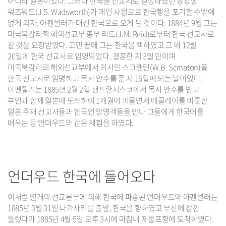
아니라 일본이었다. 그러나 한국을 선교지로 결정하였던 동창생
워즈워드(J.S. Wadsworth)가 개인 사정으로 한국행을 포기할 수밖에
없게 되자, 아펜젤러가 대신 한국으로 오게 된 것이다. 1884년 9월 그는
미국북감리회 해외선교부 총무 리드(J.M. Reid)로부터 한국 선교사로
갈 것을 요청받았다. 고민 끝에 그는 한국을 택하였고 그 해 12월
20일에 한국 선교사로 임명되었다. 결혼한 지 3일 만이며
미국북감리회 해외선교부에서 의사인 스크랜턴(W.B. Scrnaton)을
한국 선교사로 임명하고 목사 안수를 준 지 16일째 되는 날이었다.
아펜젤러는 1885년 2월 2일 샌프란시스코에서 목사 안수를 받고
부인과 함께 일본에 도착하여 1개월여 머물면서 매클레이를 비롯한
일본 주재 선교사들과 한국인 망명객들을 만나 그들에게 한국어를
배우는 등 언더우드와 같은 체험을 하였다.
언더우드 한국에 들어오다
이처럼 별개의 선교본부에 의해 한국에 파송된 언더우드와 아펜젤러는
1885년 3월 31일 나가사키를 출발, 한국을 향하였고 부산에 잠깐
들렀다가 1885년 4월 5일 오후 3시에 마침내 제물포항에 도착하였다.