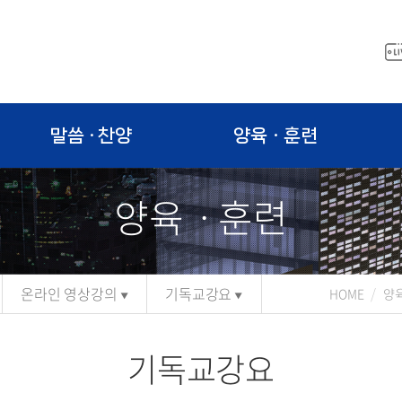
말씀 · 찬양
양육ㆍ훈련
양육ㆍ훈련
온라인 영상강의
기독교강요
HOME
양
기독교강요