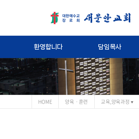
환영합니다
담임목사
HOME
양육ㆍ훈련
교육,양육과정