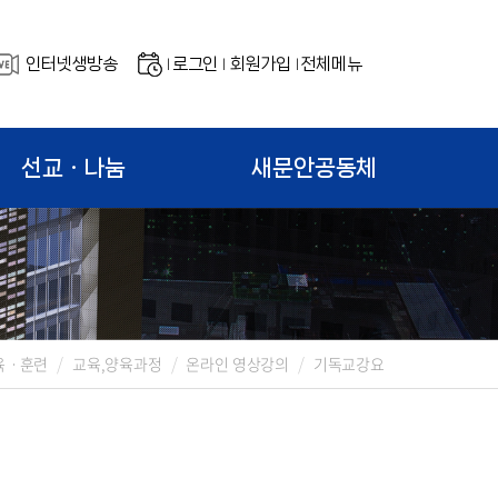
인터넷생방송
로그인
회원가입
전체메뉴
|
|
|
선교ㆍ나눔
새문안공동체
육ㆍ훈련
교육,양육과정
온라인 영상강의
기독교강요