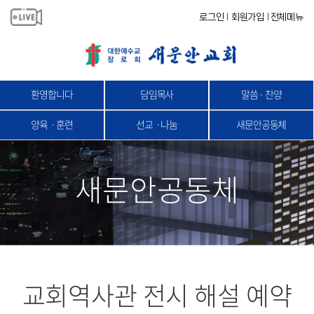
로그인
회원가입
전체메뉴
|
|
환영합니다
담임목사
말씀 · 찬양
양육ㆍ훈련
선교ㆍ나눔
새문안공동체
새문안공동체
교회역사관 전시 해설 예약