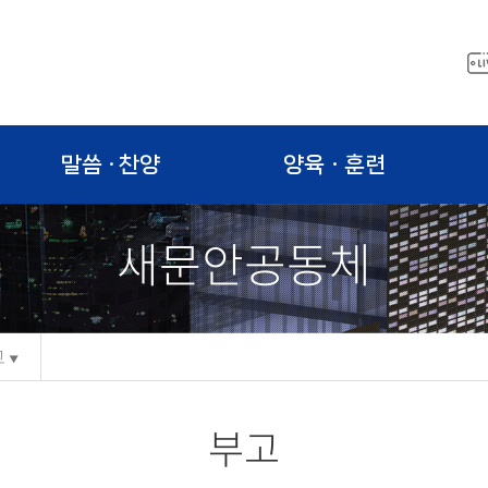
말씀 · 찬양
양육ㆍ훈련
새문안공동체
고
부고