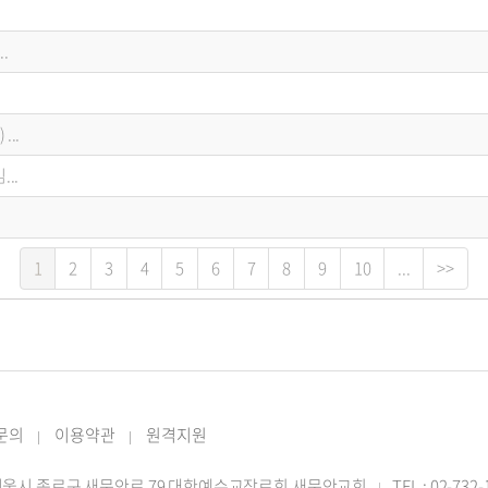
.
..
..
1
2
3
4
5
6
7
8
9
10
...
>>
 문의
이용약관
원격지원
|
|
2 서울시 종로구 새문안로 79 대한예수교장로회 새문안교회
TEL : 02-732
|