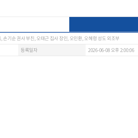
, 손기순 권사 부친, 오태근 집사 장인, 오민환, 오혜령 성도 외조부
등록일자
2026-06-08 오후 2:00:06