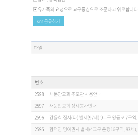
▣유가족의 요청으로 교구중심으로 조문하고 위로합니다
파일
번호
2598
새문안교회 추모관 사용안내
2597
새문안교회 상례봉사안내
2596
강윤희 집사(타) 별세(97세) 9교구 영등포 7구역..
2595
함덕연 명예권사 별세(4교구 은평16구역, 83세), .