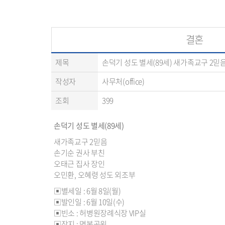
결혼
제목
손덕기 성도 별세(89세) 새가족교구 2믿음
작성자
사무처(office)
조회
399
손덕기 성도 별세(89세)
새가족교구 2믿음
손기순 권사 부친
오태근 집사 장인
오민환, 오혜령 성도 외조부
▣별세일 : 6월 8일(월)
▣발인일 : 6월 10일(수)
▣빈소 : 허병원장례식장 VIP실
▣장지 : 명복공원