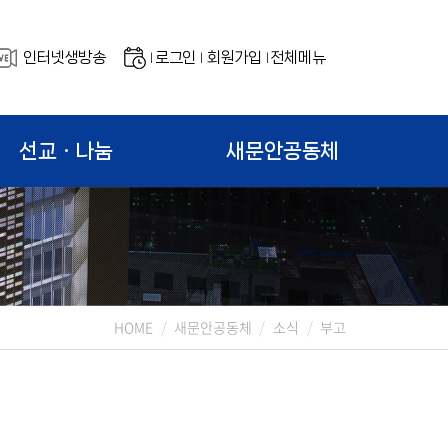
인터넷생방송
로그인
회원가입
전체메뉴
|
|
|
선교ㆍ나눔
새문안공동체
HOME
새문안공동체
소식
부고