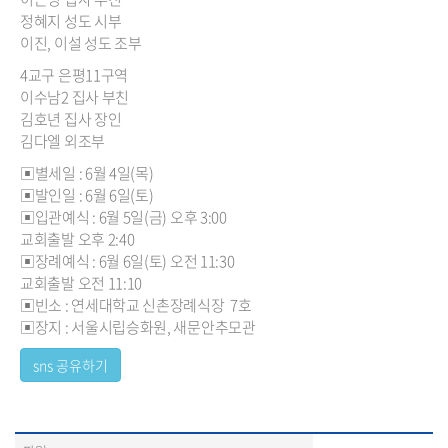
정혜지 성도 시부
이진, 이설 성도 조부
4교구 은평11구역
이수남2 집사 부친
김호년 집사 장인
김다엘 외조부
▣별세일 : 6월 4일(목)
▣발인일 : 6월 6일(토)
▣입관예식 : 6월 5일(금) 오후 3:00
교회출발 오후 2:40
▣장례예식 : 6월 6일(토) 오전 11:30
교회출발 오전 11:10
▣빈소 : 연세대학교 신촌장례식장 7호
▣장지 : 서울시립승화원, 새문안추모관