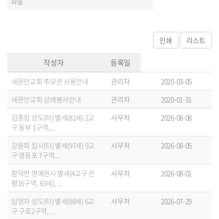
파일
작성자
등록일
새문안교회 추모관 사용안내
관리자
2020-03-05
새문안교회 상례봉사안내
관리자
2020-01-31
김종임 성도(타) 별세(81세) 2교
사무처
2026-08-08
구 동부 1구역,...
강윤희 집사(타) 별세(97세) 9교
사무처
2026-08-05
구 영등포 7구역...
함덕연 명예권사 별세(4교구 은
사무처
2026-08-01
평16구역, 83세), ...
임영자 성도(타) 별세(88세) 6교
사무처
2026-07-29
구 구로2구역, ...