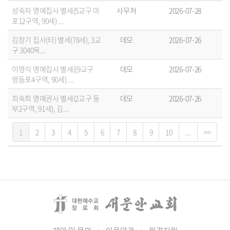
성숙자 명예집사 별세(5교구 마
사무처
2026-07-28
포12구역, 90세) ...
김창기 집사(타) 별세(78세), 3교
데모
2026-07-26
구 3040목...
이영식 명예집사 별세((9교구
데모
2026-07-26
영등포4구역, 90세) ...
최숙희 명예권사 별세(2교구 동
데모
2026-07-26
부2구역, 91세), 김...
1
2
3
4
5
6
7
8
9
10
...
>>