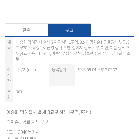
결혼
부고
제
이승희 명예집사 별세(8교구 하남1구역, 82세) 김화순1 공로권사 부군, 8
목
교구3040 목장4, 이근영 집사 부친, 정혜지 성도 시부, 이진, 이설 성도 조
부 ,4교구 은평11구역, 이수남2 집사 부친, 김호년 집사 장인, 김다엘 외조
부
작
사무처(office)
등록일자
2026-06-04 오후 3:07:32
성
자
조
369
회
이승희 명예집사 별세(8교구 하남1구역, 82세)
김화순1 공로권사 부군
8교구 3040목장4
이근영 집사 부친