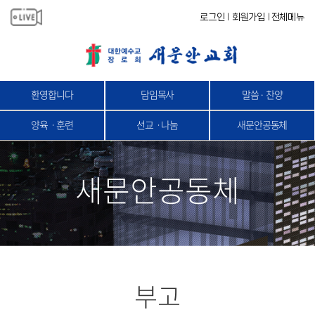
로그인
회원가입
전체메뉴
|
|
환영합니다
담임목사
말씀 · 찬양
양육ㆍ훈련
선교ㆍ나눔
새문안공동체
새문안공동체
부고