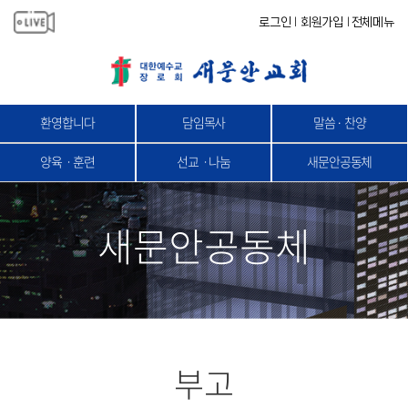
로그인
회원가입
전체메뉴
|
|
환영합니다
담임목사
말씀 · 찬양
양육ㆍ훈련
선교ㆍ나눔
새문안공동체
새문안공동체
부고