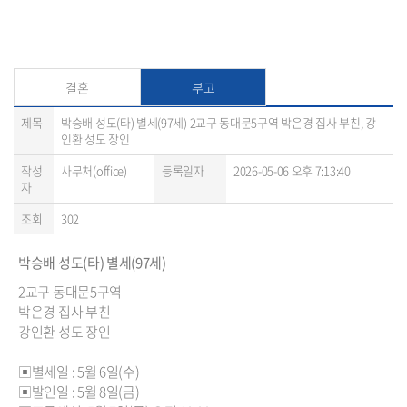
결혼
부고
제목
박승배 성도(타) 별세(97세) 2교구 동대문5구역 박은경 집사 부친, 강
인환 성도 장인
작성
사무처(office)
등록일자
2026-05-06 오후 7:13:40
자
조회
302
박승배 성도(타) 별세(97세)
2교구 동대문5구역
박은경 집사 부친
강인환 성도 장인
▣별세일 : 5월 6일(수)
▣발인일 : 5월 8일(금)