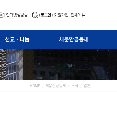
인터넷생방송
로그인
회원가입
전체메뉴
|
|
|
선교ㆍ나눔
새문안공동체
HOME
새문안공동체
소식
결혼