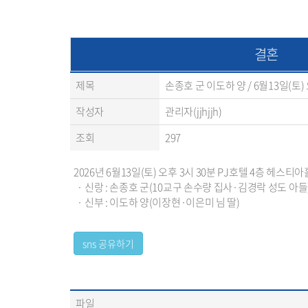
결혼
제목
손종호 군 이도하 양 / 6월13일(토)
작성자
관리자(jjhjjh)
조회
297
2026년 6월13일(토) 오후 3시 30분 PJ호텔 4층 헤스티
· 신랑 : 손종호 군(10교구 손수량 집사·김경락 성도 아들
· 신부 : 이도하 양(이장현·이은미 님 딸)
파일