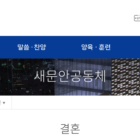
말씀 · 찬양
양육ㆍ훈련
새문안공동체
혼
결혼