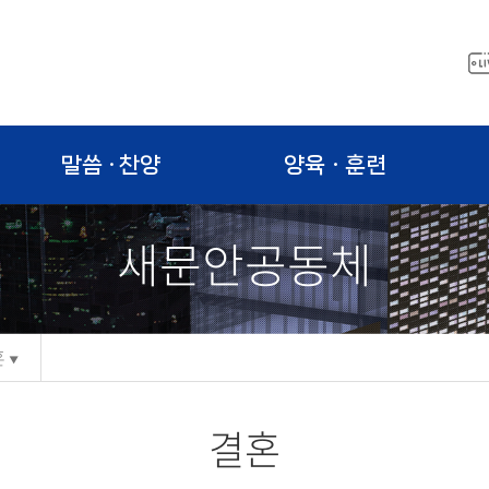
말씀 · 찬양
양육ㆍ훈련
새문안공동체
혼
결혼