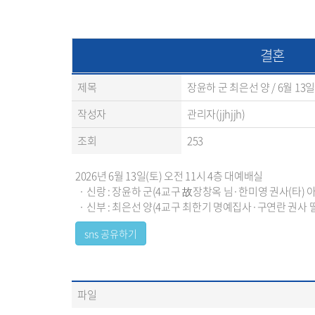
결혼
제목
장윤하 군 최은선 양 / 6월 13
작성자
관리자(jjhjjh)
조회
253
2026년 6월 13일(토) 오전 11시 4층 대예배실
· 신랑 : 장윤하 군(4교구 故장창옥 님·한미영 권사(타) 
· 신부 : 최은선 양(4교구 최한기 명예집사·구연란 권사 딸
파일