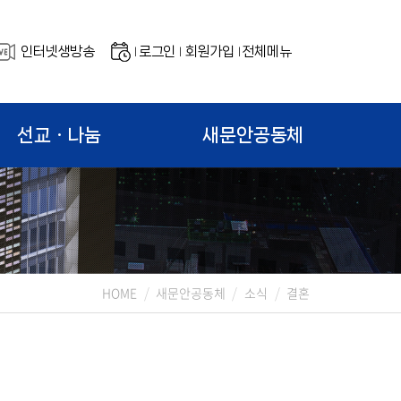
인터넷생방송
로그인
회원가입
전체메뉴
|
|
|
선교ㆍ나눔
새문안공동체
HOME
새문안공동체
소식
결혼