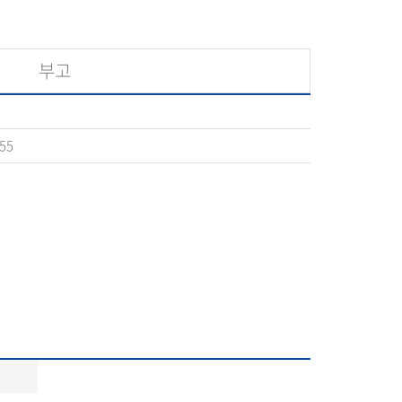
부고
:55