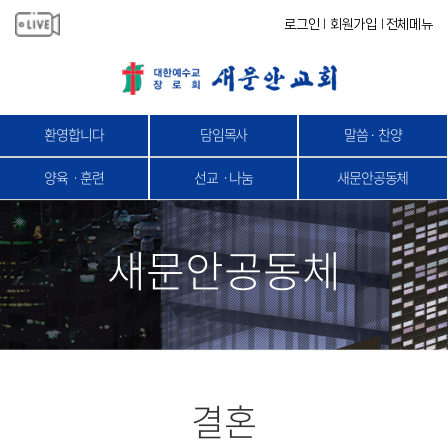
로그인
회원가입
전체메뉴
|
|
환영합니다
담임목사
말씀 · 찬양
양육ㆍ훈련
선교ㆍ나눔
새문안공동체
새문안공동체
결혼