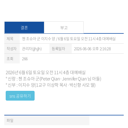
결혼
부고
제목
첸 조슈아 군 이지수 양 / 6월 6일 토요일 오전 11시 4층 대예배실
작성자
관리자(jjhjjh)
등록일자
2026-06-06 오후 2:16:28
조회
266
2026년 6월 6일 토요일 오전 11시 4층 대예배실
° 신랑 : 첸 조슈아 군(Peter Qian·Jennifer Qian 님 아들)
° 신부 : 이지수 양(1교구 이상학 목사·박신향 사모 딸)
파일