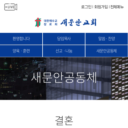
로그인
회원가입
전체메뉴
|
|
환영합니다
담임목사
말씀 · 찬양
양육ㆍ훈련
선교ㆍ나눔
새문안공동체
새문안공동체
결혼