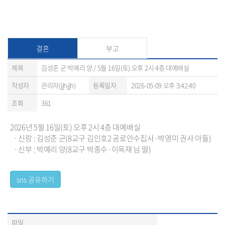
결혼
부고
제목
김성준 군 박예리 양 / 5월 16일(토) 오후 2시 4층 대예배실
작성자
관리자(jjhjjh)
등록일자
2026-05-09 오후 3:42:40
조회
361
2026년 5월 16일(토) 오후 2시 4층 대예배실
ㆍ신랑 : 김성준 군(8교구 김인호2 공로안수집사·박영미 권사 아들)
ㆍ신부 : 박예리 양(8교구 박종수·이옥재 님 딸)
파일