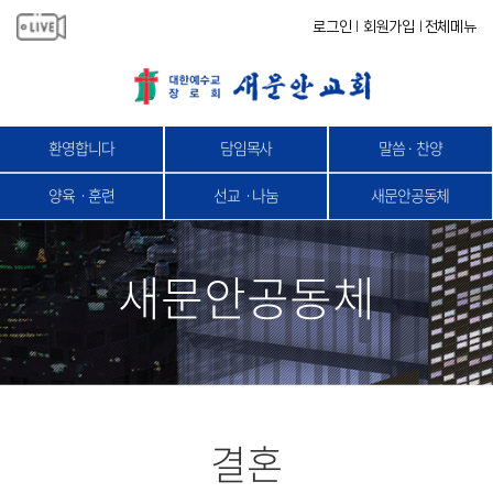
로그인
회원가입
전체메뉴
|
|
환영합니다
담임목사
말씀 · 찬양
양육ㆍ훈련
선교ㆍ나눔
새문안공동체
새문안공동체
결혼