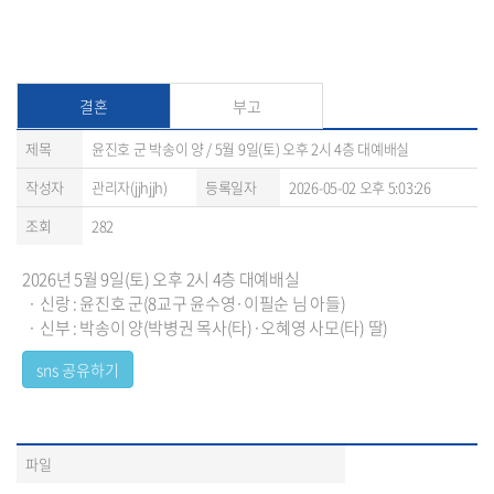
결혼
부고
제목
윤진호 군 박송이 양 / 5월 9일(토) 오후 2시 4층 대예배실
작성자
관리자(jjhjjh)
등록일자
2026-05-02 오후 5:03:26
조회
282
2026년 5월 9일(토) 오후 2시 4층 대예배실
· 신랑 : 윤진호 군(8교구 윤수영·이필순 님 아들)
· 신부 : 박송이 양(박병권 목사(타)·오혜영 사모(타) 딸)
파일