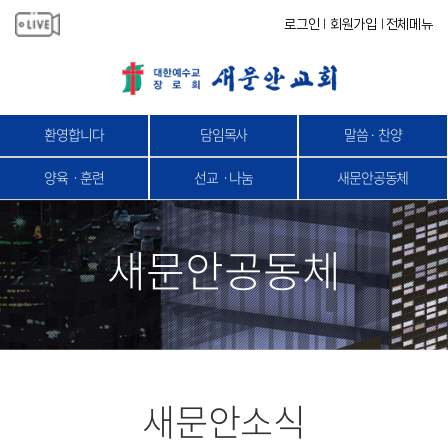
로그인
회원가입
전체메뉴
|
|
환영합니다
담임목사
말씀 · 찬양
양육ㆍ훈련
선교ㆍ나눔
새문안공동체
새문안공동체
새문안소식