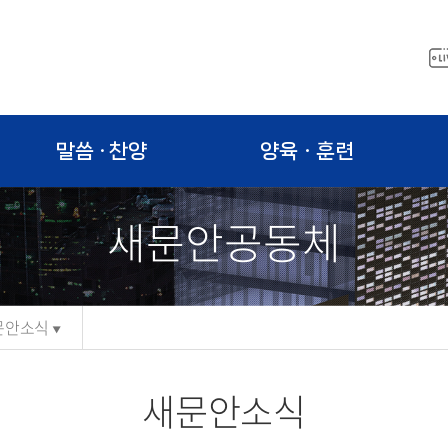
말씀 · 찬양
양육ㆍ훈련
새문안공동체
문안소식
새문안소식