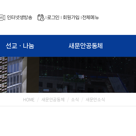
인터넷생방송
로그인
회원가입
전체메뉴
|
|
|
선교ㆍ나눔
새문안공동체
HOME
새문안공동체
소식
새문안소식