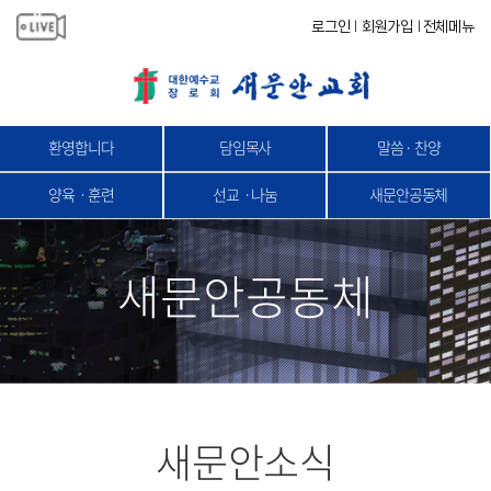
로그인
회원가입
전체메뉴
|
|
환영합니다
담임목사
말씀 · 찬양
양육ㆍ훈련
선교ㆍ나눔
새문안공동체
새문안공동체
새문안소식