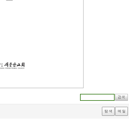
탐 색
메 일