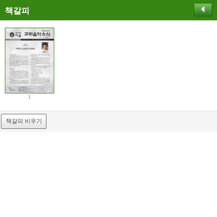
책갈피
1
책갈피 비우기