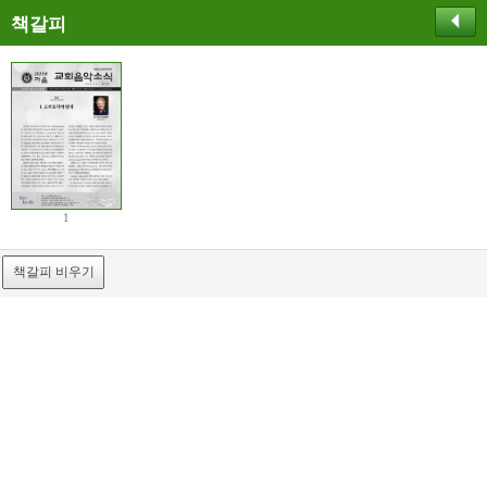
책갈피
1
책갈피 비우기