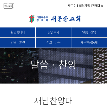
로그인
회원가입
전체메뉴
|
|
환영합니다
담임목사
말씀 · 찬양
양육ㆍ훈련
선교ㆍ나눔
새문안공동체
말씀 · 찬양
새남찬양대