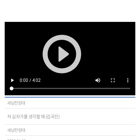
새남찬양대
저 십자가를 생각할 때 (김국진)
새남찬양대