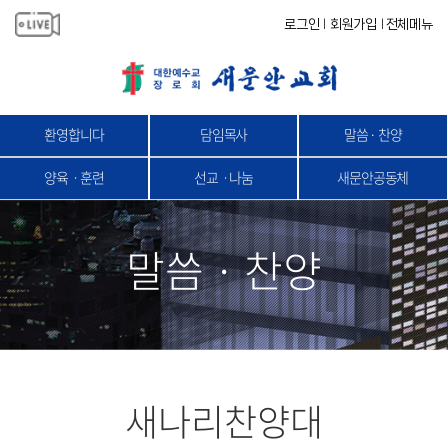
로그인
회원가입
전체메뉴
|
|
환영합니다
담임목사
말씀 · 찬양
양육ㆍ훈련
선교ㆍ나눔
새문안공동체
말씀 · 찬양
새나리찬양대