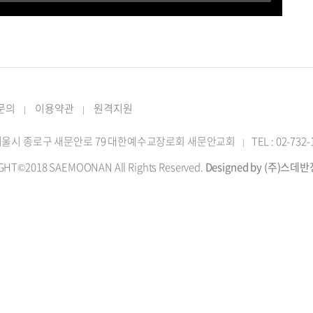
 문의
이용약관
원격지원
|
|
2 서울시 종로구 새문안로 79 대한예수교장로회 새문안교회
TEL : 02-732
|
GHT©2018 SAEMOONAN All Rights Reserved.
Designed by (주)스데