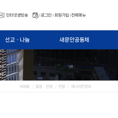
인터넷생방송
로그인
회원가입
전체메뉴
|
|
|
선교ㆍ나눔
새문안공동체
HOME
말씀 · 찬양
찬양
새나리찬양대