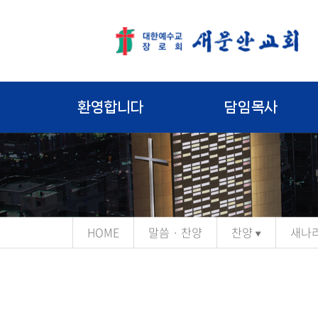
환영합니다
담임목사
HOME
말씀 · 찬양
찬양
새나