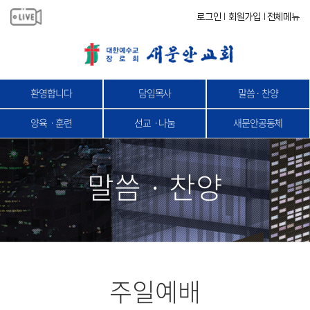
로그인
회원가입
전체메뉴
|
|
환영합니다
담임목사
말씀 · 찬양
양육ㆍ훈련
선교ㆍ나눔
새문안공동체
말씀 · 찬양
주일예배