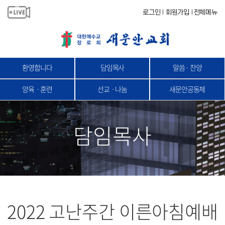
로그인
회원가입
전체메뉴
|
|
환영합니다
담임목사
말씀 · 찬양
양육ㆍ훈련
선교ㆍ나눔
새문안공동체
담임목사
2022 고난주간 이른아침예배