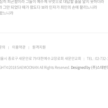
이 심히 피곤함이라 그들이 예수께 무엇으로 대답할 줄을 알지 못하더라
쉬라 그만 되었다 때가 왔도다 보라 인자가 죄인의 손에 팔리느니라
이 왔느니라
 문의
이용약관
원격지원
|
|
2 서울시 종로구 새문안로 79 대한예수교장로회 새문안교회
TEL : 02-732
|
GHT©2018 SAEMOONAN All Rights Reserved.
Designed by (주)스데