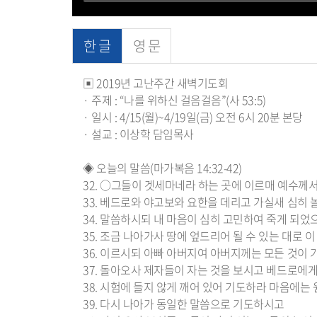
한 글
영 문
▣ 2019년 고난주간 새벽기도회
· 주제 : “나를 위하신 걸음걸음”(사 53:5)
· 일시 : 4/15(월)~4/19일(금) 오전 6시 20분 본당
· 설교 : 이상학 담임목사
◈ 오늘의 말씀(마가복음 14:32-42)
32. ○그들이 겟세마네라 하는 곳에 이르매 예수께
33. 베드로와 야고보와 요한을 데리고 가실새 심히
34. 말씀하시되 내 마음이 심히 고민하여 죽게 되었
35. 조금 나아가사 땅에 엎드리어 될 수 있는 대로
36. 이르시되 아빠 아버지여 아버지께는 모든 것이
37. 돌아오사 제자들이 자는 것을 보시고 베드로에게
38. 시험에 들지 않게 깨어 있어 기도하라 마음에
39. 다시 나아가 동일한 말씀으로 기도하시고