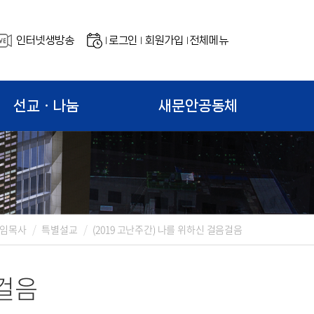
인터넷생방송
로그인
회원가입
전체메뉴
|
|
|
선교ㆍ나눔
새문안공동체
임목사
특별설교
(2019 고난주간) 나를 위하신 걸음걸음
음걸음