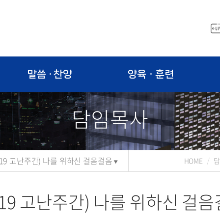
말씀 · 찬양
양육ㆍ훈련
담임목사
019 고난주간) 나를 위하신 걸음걸음
HOME
담
019 고난주간) 나를 위하신 걸