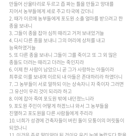
만들어 산울타리로 두르고 즙 짜는 틀을 만들고 망대를
지어서 농부들에게 세로 주고 타국에 갔더니
2. 때가 이르매 농부들에게 포도원 소출 얼마를 받으려고 한
종을 보내니
3. 그들이 종을 잡아 심히 때리고 거저 보내었거늘
4. 다시 다른 종을 보내니 그의 머리에 상처를 내고
능욕하였거늘
5. 또 다른 종을 보내니 그들이 그를 죽이고 또 그 외 많은
종들도 더러는 때리고 더러는 죽인지라
6. 이제 한 사람이 남았으니 곧 그가 사랑하는 아들이라
최후로 이를 보내며 이르되 내 아들은 존대하리라 하였더니
7. 그 농부들이 서로 말하되 이는 상속자니 자 죽이자 그러면
그 유산이 우리 것이 되리라 하고
8. 이에 잡아 죽여 포도원 밖에 내던졌느니라
9. 포도원 주인이 어떻게 하겠느냐 와서 그 농부들을
진멸하고 포도원을 다른 사람들에게 주리라
10. 너희가 성경에 건축자들이 버린 돌이 모퉁이의 머릿돌이
되었나니
11. 이것은 주로 말미암아 된 것이요 우리 눈에 놀랍도다 함을