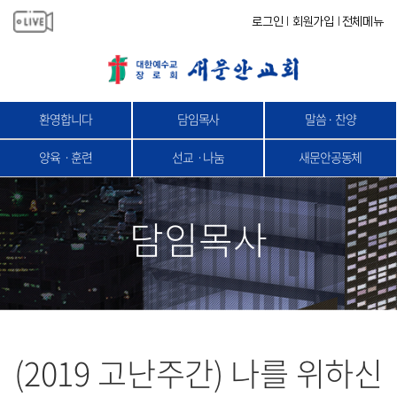
로그인
회원가입
전체메뉴
|
|
환영합니다
담임목사
말씀 · 찬양
양육ㆍ훈련
선교ㆍ나눔
새문안공동체
담임목사
(2019 고난주간) 나를 위하신