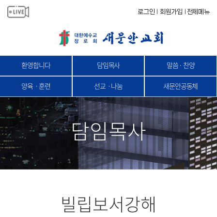
로그인
회원가입
전체메뉴
|
|
환영합니다
담임목사
말씀 · 찬양
양육ㆍ훈련
선교ㆍ나눔
새문안공동체
담임목사
빌립보서강해