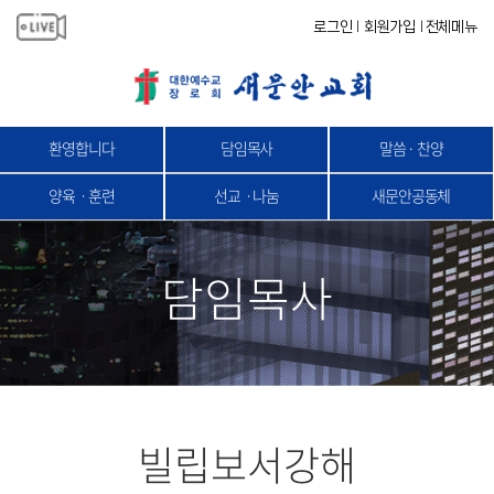
로그인
회원가입
전체메뉴
|
|
환영합니다
담임목사
말씀 · 찬양
양육ㆍ훈련
선교ㆍ나눔
새문안공동체
담임목사
빌립보서강해