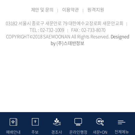
제안 및 문의
이용약관
원격지원
|
|
03182 서울시 종로구 새문안로 79 대한예수교장로회 새문안교회
|
TEL : 02-732-1009
FAX : 02-733-8070
|
COPYRIGHT©2018 SAEMOONAN All Rights Reserved.
Designed
by (주)스데반정보
전체메뉴
예배안내
주보
경조사
온라인행정
새문+ON