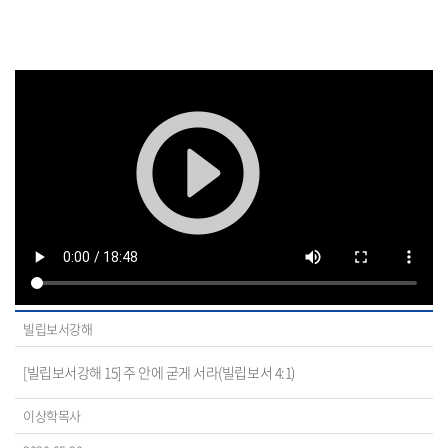
빌립보서강해
[빌립보서강해 15] 주 안에 굳게 서라(빌립보서 4:1)
이상학목사