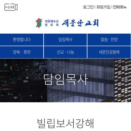
로그인
회원가입
전체메뉴
|
|
환영합니다
담임목사
말씀 · 찬양
양육ㆍ훈련
선교ㆍ나눔
새문안공동체
담임목사
빌립보서강해