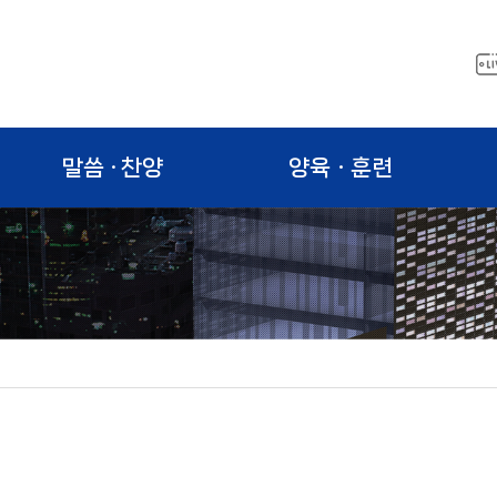
말씀 · 찬양
양육ㆍ훈련