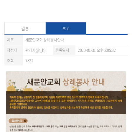
결혼
부고
제목
새문안교회 상례봉사안내
작성자
관리자(jjhjjh)
등록일자
2020-01-31 오후 3:05:32
조회
7821