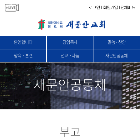
로그인
회원가입
전체메뉴
|
|
환영합니다
담임목사
말씀 · 찬양
양육ㆍ훈련
선교ㆍ나눔
새문안공동체
새문안공동체
부고