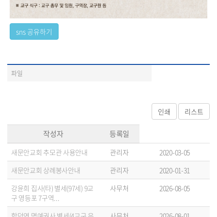
파일
작성자
등록일
새문안교회 추모관 사용안내
관리자
2020-03-05
새문안교회 상례봉사안내
관리자
2020-01-31
강윤희 집사(타) 별세(97세) 9교
사무처
2026-08-05
구 영등포 7구역...
함덕연 명예권사 별세(4교구 은
사무처
2026-08-01