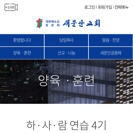
로그인
회원가입
전체메뉴
|
|
환영합니다
담임목사
말씀 · 찬양
양육ㆍ훈련
선교ㆍ나눔
새문안공동체
양육ㆍ훈련
하·사·람 연습 4기