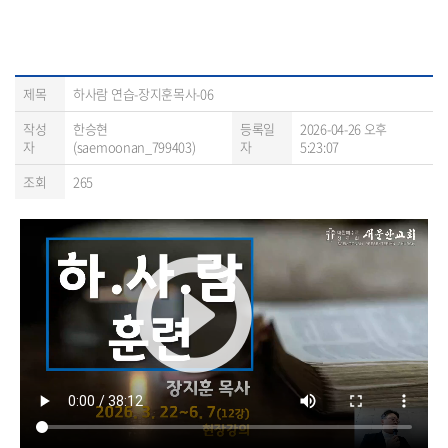
제목
하사람 연습-장지훈목사-06
작성
한승현
등록일
2026-04-26 오후
자
(saemoonan_799403)
자
5:23:07
조회
265