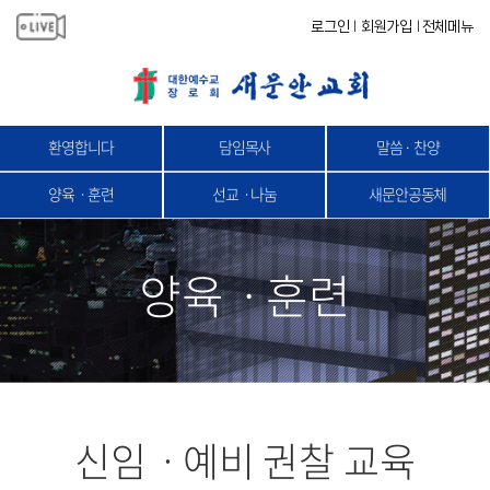
로그인
회원가입
전체메뉴
|
|
환영합니다
담임목사
말씀 · 찬양
양육ㆍ훈련
선교ㆍ나눔
새문안공동체
양육ㆍ훈련
신임ㆍ예비 권찰 교육