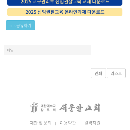
파일
제안 및 문의
이용약관
원격지원
|
|