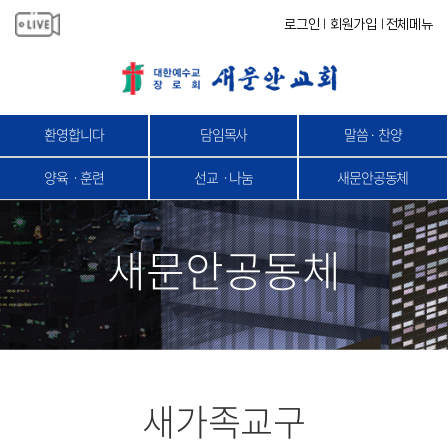
로그인
회원가입
전체메뉴
|
|
환영합니다
담임목사
말씀 · 찬양
양육ㆍ훈련
선교ㆍ나눔
새문안공동체
새문안공동체
새가족교구