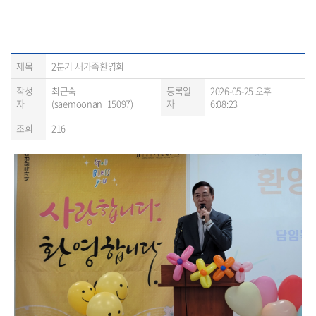
제목
2분기 새가족환영회
작성
최근숙
등록일
2026-05-25 오후
자
(saemoonan_15097)
자
6:08:23
조회
216