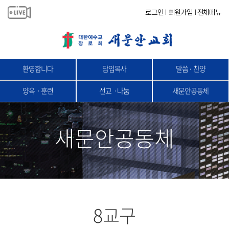
로그인
회원가입
전체메뉴
|
|
환영합니다
담임목사
말씀 · 찬양
양육ㆍ훈련
선교ㆍ나눔
새문안공동체
새문안공동체
8교구