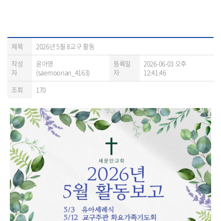
제목
2026년 5월 8교구 활동
작성
윤아영
등록일
2026-06-03 오후
자
(saemoonan_4163)
자
12:41:46
조회
170