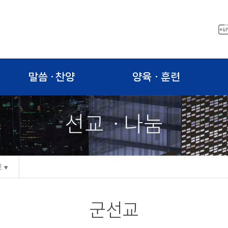
말씀 · 찬양
양육ㆍ훈련
선교ㆍ나눔
교
군선교