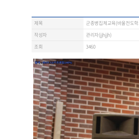
제목
군종병집체교육(바울전도학
작성자
관리자(jjhjjh)
조회
3460