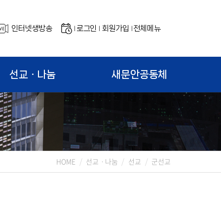
인터넷생방송
로그인
회원가입
전체메뉴
|
|
|
선교ㆍ나눔
새문안공동체
HOME
선교ㆍ나눔
선교
군선교