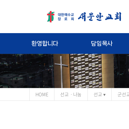
환영합니다
담임목사
HOME
선교ㆍ나눔
선교
군선