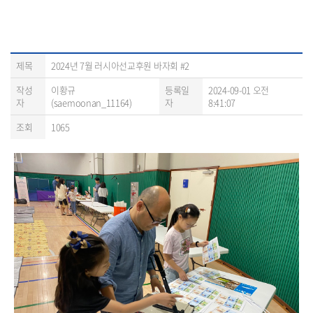
제목
2024년 7월 러시아선교후원 바자회 #2
작성
이황규
등록일
2024-09-01 오전
자
(saemoonan_11164)
자
8:41:07
조회
1065