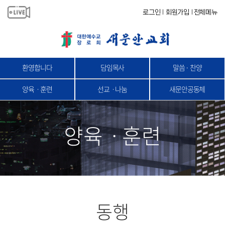
로그인
회원가입
전체메뉴
|
|
환영합니다
담임목사
말씀 · 찬양
양육ㆍ훈련
선교ㆍ나눔
새문안공동체
양육ㆍ훈련
동행