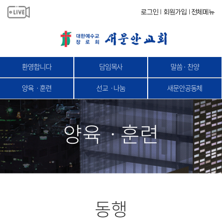
로그인
회원가입
전체메뉴
|
|
환영합니다
담임목사
말씀 · 찬양
양육ㆍ훈련
선교ㆍ나눔
새문안공동체
양육ㆍ훈련
동행