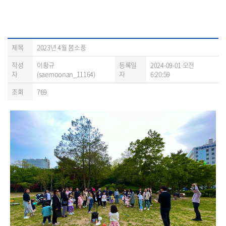
제목
2023년 4월 봄소풍
작성
이황규
등록일
2024-09-01 오전
자
(saemoonan_11164)
자
6:20:59
조회
769