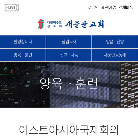
로그인
회원가입
전체메뉴
|
|
환영합니다
담임목사
말씀 · 찬양
양육ㆍ훈련
선교ㆍ나눔
새문안공동체
양육ㆍ훈련
이스트아시아국제회의