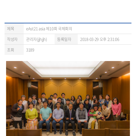
제목
eAst21 asia 제10회 국제회의
작성자
관리자(jjhjjh)
등록일자
2018-03-29 오후 2:31:06
조회
3189