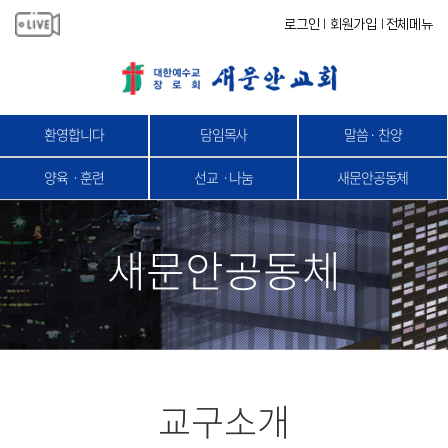
로그인
회원가입
전체메뉴
|
|
환영합니다
담임목사
말씀 · 찬양
양육ㆍ훈련
선교ㆍ나눔
새문안공동체
새문안공동체
교구소개