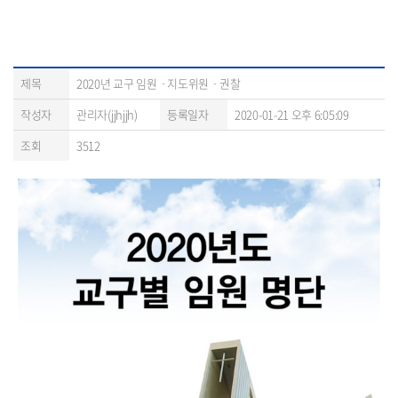
제목
2020년 교구 임원ㆍ지도위원ㆍ권찰
작성자
관리자(jjhjjh)
등록일자
2020-01-21 오후 6:05:09
조회
3512