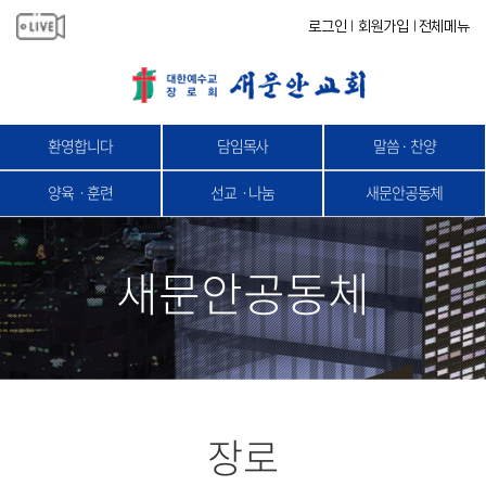
로그인
회원가입
전체메뉴
|
|
환영합니다
담임목사
말씀 · 찬양
양육ㆍ훈련
선교ㆍ나눔
새문안공동체
새문안공동체
장로