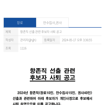
장로
안수집사,권사
제목
항존직 선출 관련 후보자 사퇴 공고
작성자
관리자(jjhjjh)
등록일자
2024-05-17 오후 3:36:55
조회
1116