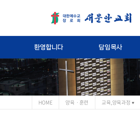
환영합니다
담임목사
HOME
양육ㆍ훈련
교육,양육과정