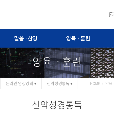
말씀 · 찬양
양육ㆍ훈련
양육ㆍ훈련
온라인 영상강의
신약성경통독
HOME
양육
신약성경통독