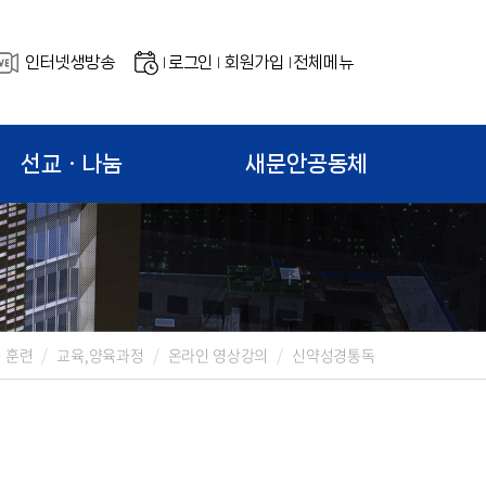
인터넷생방송
로그인
회원가입
전체메뉴
|
|
|
선교ㆍ나눔
새문안공동체
ㆍ훈련
교육,양육과정
온라인 영상강의
신약성경통독