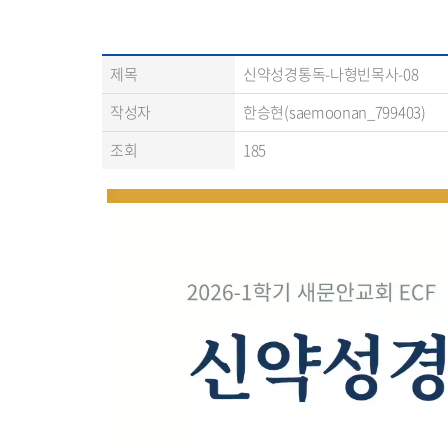
제목
신약성경통독-나형빈목사-08
작성자
한승현(saemoonan_799403)
조회
185